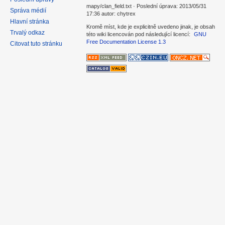
mapy/clan_field.txt · Poslední úprava: 2013/05/31
Správa médií
17:36 autor: chytrex
Hlavní stránka
Kromě míst, kde je explicitně uvedeno jinak, je obsah
Trvalý odkaz
této wiki licencován pod následující licencí:
GNU
Free Documentation License 1.3
Citovat tuto stránku