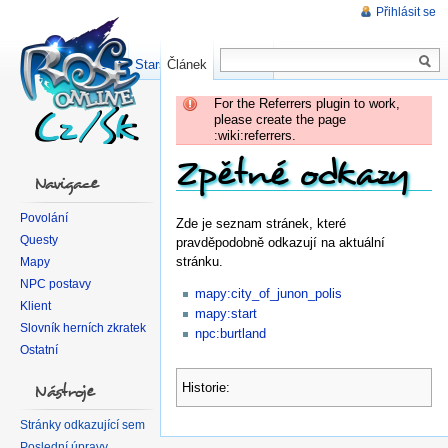
Přihlásit se
Číst
Starší verze
Článek
Diskuse
For the Referrers plugin to work,
please create the page
:wiki:referrers.
Zpětné odkazy
Navigace
Povolání
Zde je seznam stránek, které
Questy
pravděpodobně odkazují na aktuální
stránku.
Mapy
NPC postavy
mapy:city_of_junon_polis
Klient
mapy:start
Slovník herních zkratek
npc:burtland
Ostatní
Nástroje
Historie:
Stránky odkazující sem
Poslední úpravy