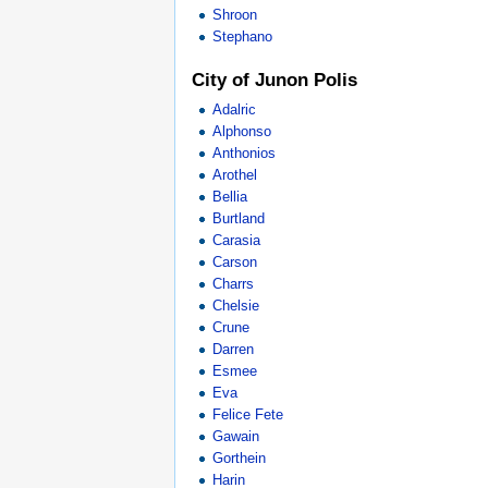
Shroon
Stephano
City of Junon Polis
Adalric
Alphonso
Anthonios
Arothel
Bellia
Burtland
Carasia
Carson
Charrs
Chelsie
Crune
Darren
Esmee
Eva
Felice Fete
Gawain
Gorthein
Harin