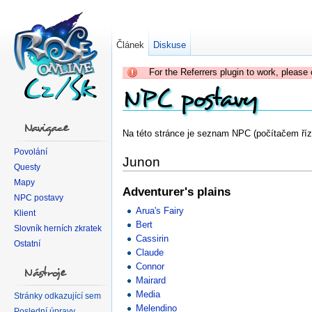
Článek
Diskuse
For the Referrers plugin to work, please 
NPC postavy
Navigace
Na této stránce je seznam NPC (počítačem říz
Povolání
Junon
Questy
Mapy
Adventurer's plains
NPC postavy
Arua's Fairy
Klient
Bert
Slovník herních zkratek
Cassirin
Ostatní
Claude
Connor
Nástroje
Mairard
Media
Stránky odkazující sem
Melendino
Poslední úpravy