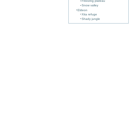
Freezing plateau
Snow valley
Eldeon
Xita refuge
Shady jungle