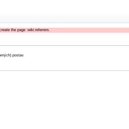
create the page :wiki:referrers.
ených) postav.