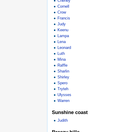
Cheney
Cornell
Crow
Francis
Judy
Keenu
Lampa
Lena
Leonard
Luth
Mina
Raffle
Sharlin
Shirley
Spero
Tryteh
Ulysses
Warren
Sunshine coast
Judith