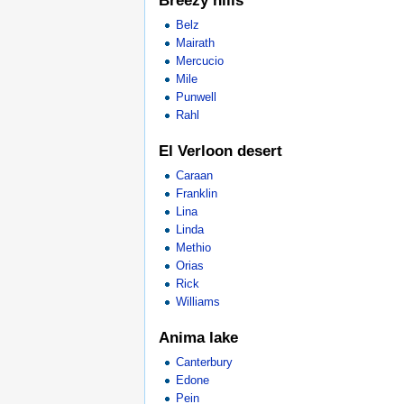
Breezy hills
Belz
Mairath
Mercucio
Mile
Punwell
Rahl
El Verloon desert
Caraan
Franklin
Lina
Linda
Methio
Orias
Rick
Williams
Anima lake
Canterbury
Edone
Pein