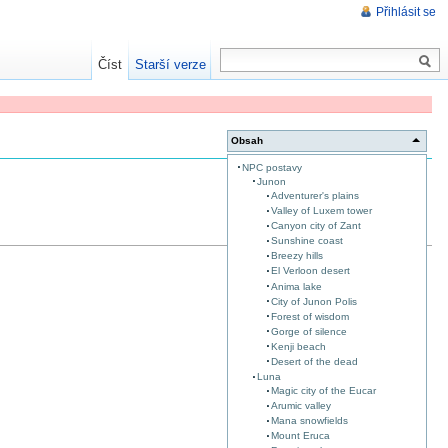
Přihlásit se
Číst
Starší verze
Obsah
NPC postavy
Junon
Adventurer's plains
Valley of Luxem tower
Canyon city of Zant
Sunshine coast
Breezy hills
El Verloon desert
Anima lake
City of Junon Polis
Forest of wisdom
Gorge of silence
Kenji beach
Desert of the dead
Luna
Magic city of the Eucar
Arumic valley
Mana snowfields
Mount Eruca