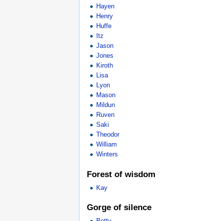
Hayen
Henry
Huffe
Itz
Jason
Jones
Kiroth
Lisa
Lyon
Mason
Mildun
Ruven
Saki
Theodor
William
Winters
Forest of wisdom
Kay
Gorge of silence
Betty