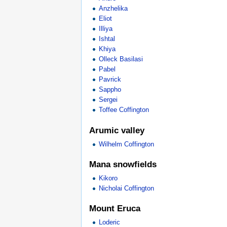
Anzhelika
Eliot
Illiya
Ishtal
Khiya
Olleck Basilasi
Pabel
Pavrick
Sappho
Sergei
Toffee Coffington
Arumic valley
Wilhelm Coffington
Mana snowfields
Kikoro
Nicholai Coffington
Mount Eruca
Loderic