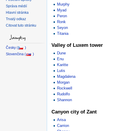
Murphy
Správa médií
Myad
Hlavní stránka
Peron
Trvalý odkaz
Ronk
Citovat tuto stránku
Seyon
Titania
Jazyky
Valley of Luxem tower
Dune
Enu
Karitte
Lutis
Magdalena
Morgan
Rockwell
Rudolfo
Shannon
Canyon city of Zant
Arisa
Carrion